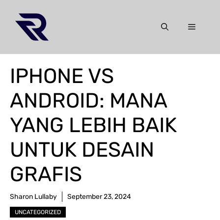
Skip
to
Menu
content
IPHONE VS
ANDROID: MANA
YANG LEBIH BAIK
UNTUK DESAIN
GRAFIS
Sharon Lullaby
September 23, 2024
UNCATEGORIZED