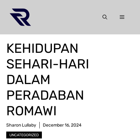
Skip
to
Menu
content
KEHIDUPAN
SEHARI-HARI
DALAM
PERADABAN
ROMAWI
Sharon Lullaby
December 16, 2024
UNCATEGORIZED