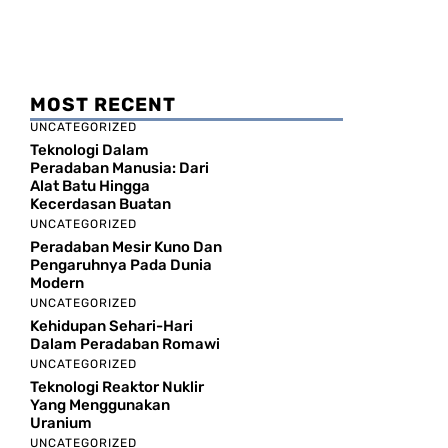
MOST RECENT
UNCATEGORIZED
Teknologi Dalam
Peradaban Manusia: Dari
Alat Batu Hingga
Kecerdasan Buatan
UNCATEGORIZED
Peradaban Mesir Kuno Dan
Pengaruhnya Pada Dunia
Modern
UNCATEGORIZED
Kehidupan Sehari-Hari
Dalam Peradaban Romawi
UNCATEGORIZED
Teknologi Reaktor Nuklir
Yang Menggunakan
Uranium
UNCATEGORIZED