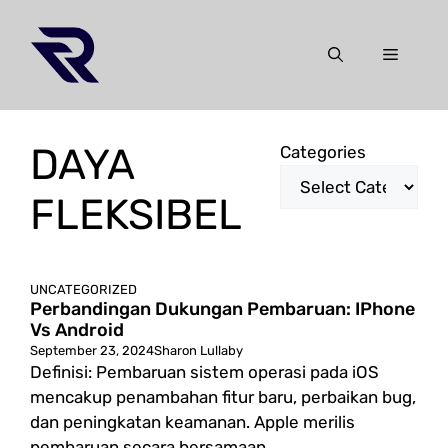
Skip
to
Menu
content
DAYA
Categories
FLEKSIBEL
UNCATEGORIZED
Perbandingan Dukungan Pembaruan: IPhone
Vs Android
September 23, 2024
Sharon Lullaby
Definisi: Pembaruan sistem operasi pada iOS
mencakup penambahan fitur baru, perbaikan bug,
dan peningkatan keamanan. Apple merilis
pembaruan secara bersamaan ...