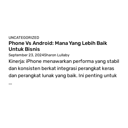
UNCATEGORIZED
Phone Vs Android: Mana Yang Lebih Baik
Untuk Bisnis
September 23, 2024
Sharon Lullaby
Kinerja: iPhone menawarkan performa yang stabil
dan konsisten berkat integrasi perangkat keras
dan perangkat lunak yang baik. Ini penting untuk
...