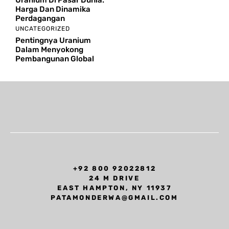
Uranium Di Pasar Dunia:
Harga Dan Dinamika
Perdagangan
UNCATEGORIZED
Pentingnya Uranium
Dalam Menyokong
Pembangunan Global
+92 800 92022812
24 M DRIVE
EAST HAMPTON, NY 11937
PATAMONDERWA@GMAIL.COM