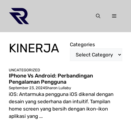
Skip
to
Menu
content
KINERJA
Categories
UNCATEGORIZED
IPhone Vs Android: Perbandingan
Pengalaman Pengguna
September 23, 2024
Sharon Lullaby
iOS: Antarmuka pengguna iOS dikenal dengan
desain yang sederhana dan intuitif. Tampilan
home screen yang bersih dengan ikon-ikon
aplikasi yang ...