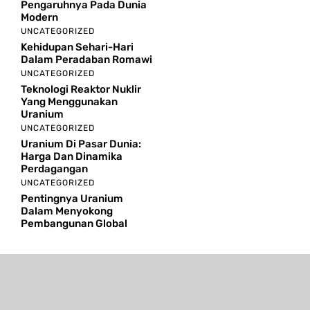
Pengaruhnya Pada Dunia
Modern
UNCATEGORIZED
Kehidupan Sehari-Hari
Dalam Peradaban Romawi
UNCATEGORIZED
Teknologi Reaktor Nuklir
Yang Menggunakan
Uranium
UNCATEGORIZED
Uranium Di Pasar Dunia:
Harga Dan Dinamika
Perdagangan
UNCATEGORIZED
Pentingnya Uranium
Dalam Menyokong
Pembangunan Global