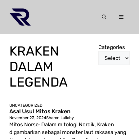
Skip
to
Menu
content
KRAKEN
Categories
DALAM
LEGENDA
UNCATEGORIZED
Asal Usul Mitos Kraken
November 23, 2024
Sharon Lullaby
Mitos Norse: Dalam mitologi Nordik, Kraken
digambarkan sebagai monster laut raksasa yang