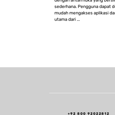
dengan antarmuka yang bersi
sederhana. Pengguna dapat 
mudah mengakses aplikasi dan
utama dari ...
+92 800 92022812