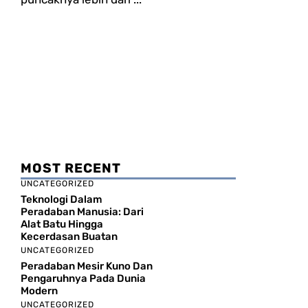
MOST RECENT
UNCATEGORIZED
Teknologi Dalam
Peradaban Manusia: Dari
Alat Batu Hingga
Kecerdasan Buatan
UNCATEGORIZED
Peradaban Mesir Kuno Dan
Pengaruhnya Pada Dunia
Modern
UNCATEGORIZED