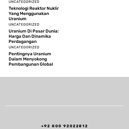
UNCATEGORIZED
Teknologi Reaktor Nuklir
Yang Menggunakan
Uranium
UNCATEGORIZED
Uranium Di Pasar Dunia:
Harga Dan Dinamika
Perdagangan
UNCATEGORIZED
Pentingnya Uranium
Dalam Menyokong
Pembangunan Global
+92 800 92022812