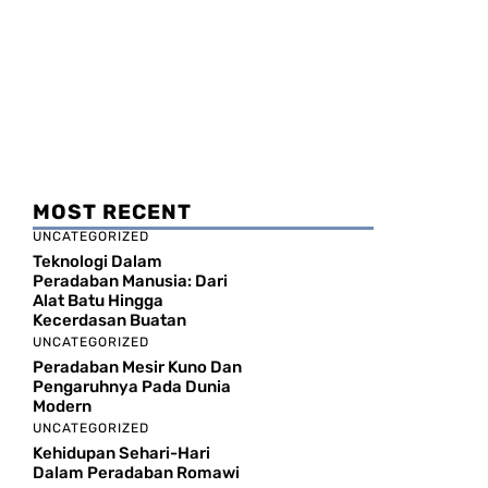
MOST RECENT
UNCATEGORIZED
Teknologi Dalam
Peradaban Manusia: Dari
Alat Batu Hingga
Kecerdasan Buatan
UNCATEGORIZED
Peradaban Mesir Kuno Dan
Pengaruhnya Pada Dunia
Modern
UNCATEGORIZED
Kehidupan Sehari-Hari
Dalam Peradaban Romawi