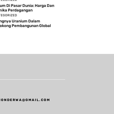
um Di Pasar Dunia: Harga Dan
mika Perdagangan
TEGORIZED
ingnya Uranium Dalam
okong Pembangunan Global
MONDERWA@GMAIL.COM