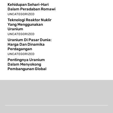
Kehidupan Sehari-Hari
Dalam Peradaban Romawi
UNCATEGORIZED
Teknologi Reaktor Nuklir
Yang Menggunakan
Uranium
UNCATEGORIZED
Uranium Di Pasar Dunia:
Harga Dan Dinamika
Perdagangan
UNCATEGORIZED
Pentingnya Uranium
Dalam Menyokong
Pembangunan Global