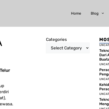
Home
Blog
A
MOS
Categories
UNCA
Tekno
Dari 
Buat
UNCA
Telur
Perad
Peng
UNCA
Kehid
dup
Pera
rdiri
UNCA
at),
Tekno
ewasa.
Meng
UNCA