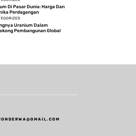
um Di Pasar Dunia: Harga Dan
mika Perdagangan
TEGORIZED
ingnya Uranium Dalam
okong Pembangunan Global
MONDERWA@GMAIL.COM