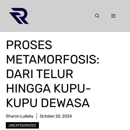
Skip
to
Menu
content
PROSES
METAMORFOSIS:
DARI TELUR
HINGGA KUPU-
KUPU DEWASA
Sharon Lullaby
October 20, 2024
UNCATEGORIZED