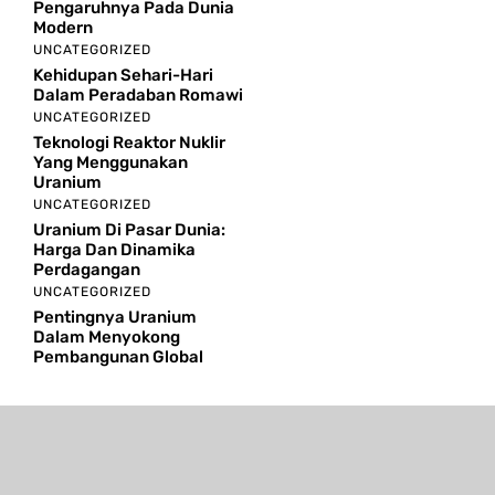
Pengaruhnya Pada Dunia
Modern
UNCATEGORIZED
Kehidupan Sehari-Hari
Dalam Peradaban Romawi
UNCATEGORIZED
Teknologi Reaktor Nuklir
Yang Menggunakan
Uranium
UNCATEGORIZED
Uranium Di Pasar Dunia:
Harga Dan Dinamika
Perdagangan
UNCATEGORIZED
Pentingnya Uranium
Dalam Menyokong
Pembangunan Global